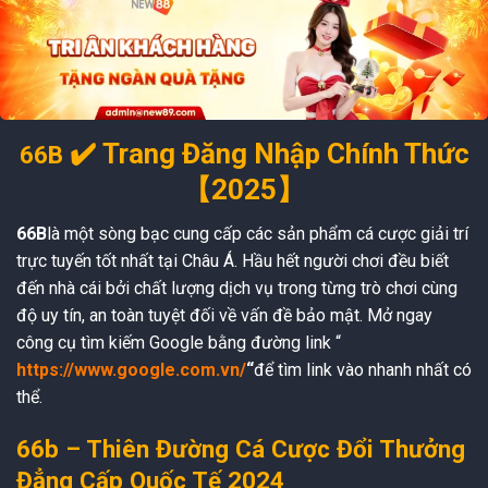
✔️
Trang Đăng Nhập Chính Thức
66B
【2025】
66B
là một sòng bạc cung cấp các sản phẩm cá cược giải trí
trực tuyến tốt nhất tại Châu Á. Hầu hết người chơi đều biết
đến nhà cái bởi chất lượng dịch vụ trong từng trò chơi cùng
độ uy tín, an toàn tuyệt đối về vấn đề bảo mật.
Mở ngay
công cụ tìm kiếm Google bằng đường link “
https://www.google.com.vn/
“
để tìm link vào
nhanh nhất có
thể.
66b – Thiên Đường Cá Cược Đổi Thưởng
Đẳng Cấp Quốc Tế 2024