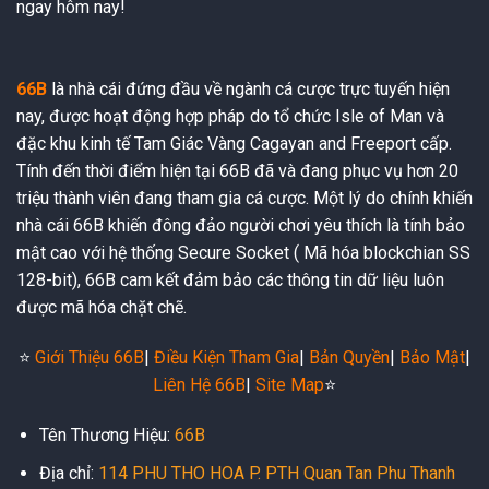
ngay hôm nay!
66B
là nhà cái đứng đầu về ngành cá cược trực tuyến hiện
nay, được hoạt động hợp pháp do tổ chức Isle of Man và
đặc khu kinh tế Tam Giác Vàng Cagayan and Freeport cấp.
Tính đến thời điểm hiện tại 66B đã và đang phục vụ hơn 20
triệu thành viên đang tham gia cá cược. Một lý do chính khiến
nhà cái 66B khiến đông đảo người chơi yêu thích là tính bảo
mật cao với hệ thống Secure Socket ( Mã hóa blockchian SS
128-bit), 66B cam kết đảm bảo các thông tin dữ liệu luôn
được mã hóa chặt chẽ.
⭐️
Giới Thiệu 66B
|
Điều Kiện Tham Gia
|
Bản Quyền
|
Bảo Mật
|
Liên Hệ 66B
|
Site Map
⭐️
Tên Thương Hiệu:
66B
Địa chỉ:
114 PHU THO HOA P. PTH Quan Tan Phu Thanh