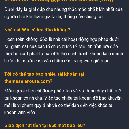
Dưới đây là giải đáp cho những thắc mắc phổ biến nhất của
người chơi khi tham gia tại hệ thống của chúng tôi.
Nhà cái 66b có lừa đảo không?
Hoàn toàn không. 66b là nhà cái hoạt động hợp pháp dưới
sự giám sát của các tổ chức quốc tế. Mọi tin đồn lừa đảo
thường xuất phát từ các đối thủ cạnh tranh không lành mạnh
hoặc do người chơi vào nhầm các trang web giả mạo.
Tôi có thể tạo bao nhiêu tài khoản tại
themasalaroute.com?
Mỗi người chơi chỉ được phép tạo và sử dụng duy nhất một
tài khoản chính chủ. Việc tạo nhiều tài khoản để bào khuyến
mãi là vi phạm quy định và có thể dẫn đến việc khóa tài
khoản vĩnh viễn.
Giao dịch rút tiền tại 66b mất bao lâu?