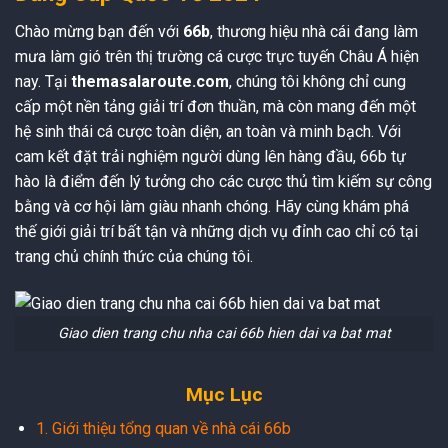
Chào mừng bạn đến với
66b
, thương hiệu nhà cái đang làm
mưa làm gió trên thị trường cá cược trực tuyến Châu Á hiện
nay. Tại
themasalaroute.com
, chúng tôi không chỉ cung
cấp một nền tảng giải trí đơn thuần, mà còn mang đến một
hệ sinh thái cá cược toàn diện, an toàn và minh bạch. Với
cam kết đặt trải nghiệm người dùng lên hàng đầu, 66b tự
hào là điểm đến lý tưởng cho các cược thủ tìm kiếm sự công
bằng và cơ hội làm giàu nhanh chóng. Hãy cùng khám phá
thế giới giải trí bất tận và những dịch vụ đỉnh cao chỉ có tại
trang chủ chính thức của chúng tôi.
Giao dien trang chu nha cai 66b hien dai va bat mat
Mục Lục
1. Giới thiệu tổng quan về nhà cái 66b