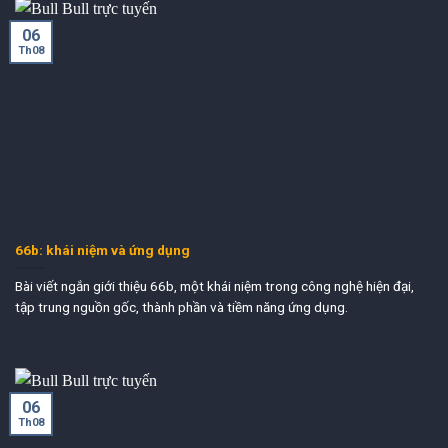
06
Th08
66b: khái niệm và ứng dụng
Bài viết ngắn giới thiệu 66b, một khái niệm trong công nghệ hiện đại,
tập trung nguồn gốc, thành phần và tiềm năng ứng dụng.
06
Th08