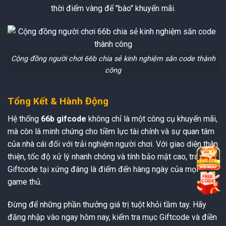
thời điểm vàng để "bào" khuyến mãi.
Cộng đồng người chơi 66b chia sẻ kinh nghiệm săn code thành
công
Tổng Kết & Hành Động
Hệ thống
66b gifcode
không chỉ là một công cụ khuyến mãi,
mà còn là minh chứng cho tiềm lực tài chính và sự quan tâm
của nhà cái đối với trải nghiệm người chơi. Với giao diện thân
thiện, tốc độ xử lý nhanh chóng và tính bảo mật cao, trang
Giftcode tại
xứng đáng là điểm đến hàng ngày của mọi
game thủ.
Đừng để những phần thưởng giá trị tuột khỏi tầm tay. Hãy
đăng nhập vào
ngay hôm nay, kiểm tra mục Giftcode và điền