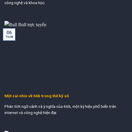
công nghệ và khoa học.
06
Th08
Một cái nhìn về 66b trong thế kỷ số
Phân tích ngữ cảnh và ý nghĩa của 66b, một ký hiệu phổ biến trên
internet và công nghệ hiện đại.