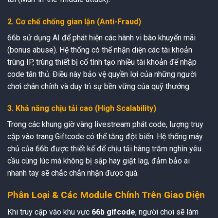
2. Cơ chế chống gian lận (Anti-Fraud)
66b sử dụng AI để phát hiện các hành vi bào khuyến mãi
(bonus abuse). Hệ thống có thể nhận diện các tài khoản
trùng IP, trùng thiết bị cố tình tạo nhiều tài khoản để nhập
code tân thủ. Điều này bảo vệ quyền lợi của những người
chơi chân chính và duy trì sự bền vững của quỹ thưởng.
3. Khả năng chịu tải cao (High Scalability)
Trong các khung giờ vàng livestream phát code, lượng truy
cập vào trang Giftcode có thể tăng đột biến. Hệ thống máy
chủ của 66b được thiết kế để chịu tải hàng trăm nghìn yêu
cầu cùng lúc mà không bị sập hay giật lag, đảm bảo ai
nhanh tay sẽ chắc chắn nhận được quà.
Phân Loại & Các Module Chính Trên Giao Diện
Khi truy cập vào khu vực
66b gifcode
, người chơi sẽ làm