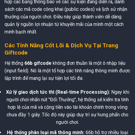
hợp các bảng thông báo về các sự kiện đang diễn ra, danh
sách các mã code công khai (public codes) và lịch sử nhận
thưởng của người chơi. Điều này giúp thành viên dễ dàng
quản lý nguồn lợi nhuận từ khuyến mãi của mình một cách
minh bạch nhất.
Các Tính Năng Cốt Lõi & Dịch Vụ Tại Trang
Giftcode
Hệ thống
66b gifcode
không đơn thuần là một ô nhập liệu
(input field). Nó là một tổ hợp các tính năng thông minh được
lập trình để mang lại sự tiện lợi tối đa:
Xử lý giao dịch tức thì (Real-time Processing):
Ngay khi
người chơi nhấn nút "Đổi Thưởng", hệ thống sẽ kiểm tra tính
hợp lệ của mã và cộng tiền vào tài khoản chính trong vòng
chưa đầy 1 giây. Tốc độ này giúp duy trì sự hưng phấn cho
người chơi.
Hệ thống phân loại mã thông minh:
66b hỗ trợ nhiều loại