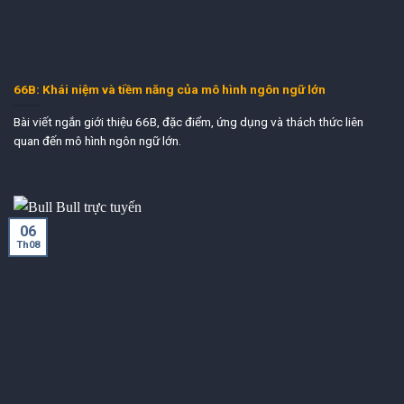
66B: Khái niệm và tiềm năng của mô hình ngôn ngữ lớn
Bài viết ngắn giới thiệu 66B, đặc điểm, ứng dụng và thách thức liên
quan đến mô hình ngôn ngữ lớn.
06
Th08