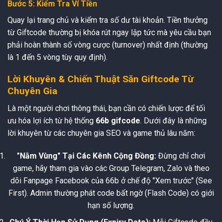
Bước 5: Kiểm Tra Ví Tiền
Quay lại trang chủ và kiểm tra số dư tài khoản. Tiền thưởng
từ Giftcode thường bị khóa rút ngay lập tức mà yêu cầu bạn
phải hoàn thành số vòng cược (turnover) nhất định (thường
là 1 đến 5 vòng tùy quy định).
Lời Khuyên & Chiến Thuật Săn Giftcode Từ
Chuyên Gia
Là một người chơi thông thái, bạn cần có chiến lược để tối
ưu hóa lợi ích từ hệ thống
66b gifcode
. Dưới đây là những
lời khuyên từ các chuyên gia SEO và game thủ lâu năm:
"Nằm Vùng" Tại Các Kênh Cộng Đồng:
Đừng chỉ chơi
game, hãy tham gia vào các Group Telegram, Zalo và theo
dõi Fanpage Facebook của 66b ở chế độ "Xem trước" (See
First). Admin thường phát code bất ngờ (Flash Code) có giới
hạn số lượng.