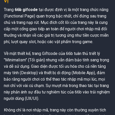
Vị
Trang
66b gifcode
tại
được định vị là một trang chức năng
(Functional Page) quan trọng bậc nhất, chỉ đứng sau trang
chủ và trang nạp rút. Mục đích cốt lõi của trang này là cung
cấp một cổng giao tiếp an toàn để người chơi nhập mã đổi
thưởng và nhận về các giá trị tương ứng như tiền cược miễn
phí, lượt quay slot, hoặc các vật phẩm trong game.
Về mặt thiết kế, trang Giftcode của 66b tuân thủ triết lý
"Minimalism" (Tối giản) nhưng vẫn đảm bảo tính sang trọng
và dễ sử dụng. Giao diện được tối ưu hóa cho cả nền tảng
máy tính (Desktop) và thiết bị di động (Mobile App), đảm
bảo rằng người chơi có thể thao tác nhập mã mọi lúc, mọi
nơi chỉ với vài cú chạm. Sự mượt mà trong thao tác tại trang
này phản ánh sự đầu tư nghiêm túc của 66b vào trải nghiệm
người dùng (UX/UI).
Không chỉ là nơi nhập mã, trang này còn thường xuyên tích