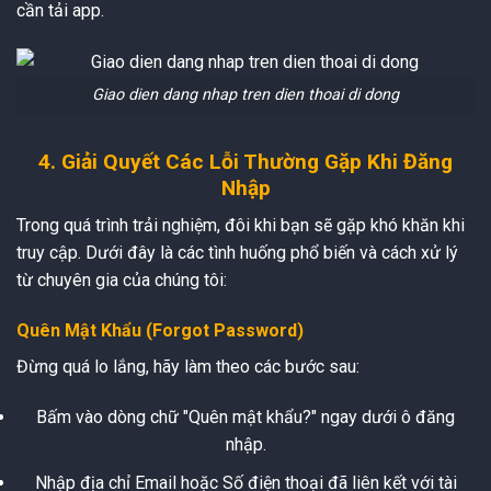
cần tải app.
Giao dien dang nhap tren dien thoai di dong
4. Giải Quyết Các Lỗi Thường Gặp Khi Đăng
Nhập
Trong quá trình trải nghiệm, đôi khi bạn sẽ gặp khó khăn khi
truy cập. Dưới đây là các tình huống phổ biến và cách xử lý
từ chuyên gia của chúng tôi:
Quên Mật Khẩu (Forgot Password)
Đừng quá lo lắng, hãy làm theo các bước sau:
Bấm vào dòng chữ "Quên mật khẩu?" ngay dưới ô đăng
nhập.
Nhập địa chỉ Email hoặc Số điện thoại đã liên kết với tài