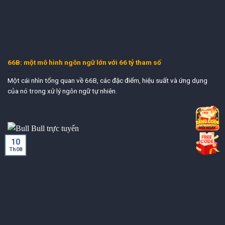
66B: một mô hình ngôn ngữ lớn với 66 tỷ tham số
Một cái nhìn tổng quan về 66B, các đặc điểm, hiệu suất và ứng dụng
của nó trong xử lý ngôn ngữ tự nhiên.
10
Th08