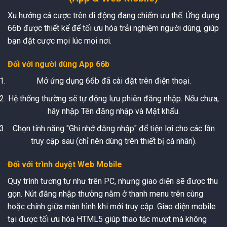
Xu hướng cá cược trên di động đang chiếm ưu thế. Ứng dụng
66b được thiết kế để tối ưu hóa trải nghiệm người dùng, giúp
bạn đặt cược mọi lúc mọi nơi.
Đối với người dùng App 66b
Mở ứng dụng 66b đã cài đặt trên điện thoại.
Hệ thống thường sẽ tự động lưu phiên đăng nhập. Nếu chưa,
hãy nhập Tên đăng nhập và Mật khẩu.
Chọn tính năng "Ghi nhớ đăng nhập" để tiện lợi cho các lần
truy cập sau (chỉ nên dùng trên thiết bị cá nhân).
Đối với trình duyệt Web Mobile
Quy trình tương tự như trên PC, nhưng giao diện sẽ được thu
gọn. Nút đăng nhập thường nằm ở thanh menu trên cùng
hoặc chính giữa màn hình khi mới truy cập. Giao diện mobile
tại
được tối ưu hóa HTML5 giúp thao tác mượt mà không