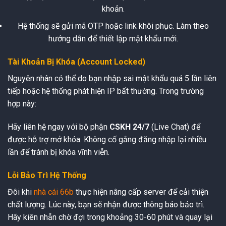
khoản.
Hệ thống sẽ gửi mã OTP hoặc link khôi phục. Làm theo
hướng dẫn để thiết lập mật khẩu mới.
Tài Khoản Bị Khóa (Account Locked)
Nguyên nhân có thể do bạn nhập sai mật khẩu quá 5 lần liên
tiếp hoặc hệ thống phát hiện IP bất thường. Trong trường
hợp này:
Hãy liên hệ ngay với bộ phận
CSKH 24/7
(Live Chat) để
được hỗ trợ mở khóa. Không cố gắng đăng nhập lại nhiều
lần để tránh bị khóa vĩnh viễn.
Lỗi Bảo Trì Hệ Thống
Đôi khi
nhà cái 66b
thực hiện nâng cấp server để cải thiện
chất lượng. Lúc này, bạn sẽ nhận được thông báo bảo trì.
Hãy kiên nhẫn chờ đợi trong khoảng 30-60 phút và quay lại