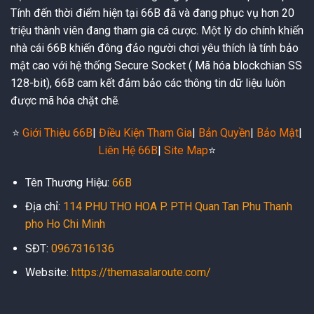
Tính đến thời điểm hiện tại 66B đã và đang phục vụ hơn 20
triệu thành viên đang tham gia cá cược. Một lý do chính khiến
nhà cái 66B khiến đông đảo người chơi yêu thích là tính bảo
mật cao với hệ thống Secure Socket ( Mã hóa blockchian SS
128-bit), 66B cam kết đảm bảo các thông tin dữ liệu luôn
được mã hóa chặt chẽ.
⭐️
Giới Thiệu 66B
|
Điều Kiện Tham Gia
|
Bản Quyền
|
Bảo Mật
|
Liên Hệ 66B
|
Site Map
⭐️
Tên Thương Hiệu:
66B
Địa chỉ:
114 PHU THO HOA P. PTH Quan Tan Phu Thanh
pho Ho Chi Minh
SĐT:
0967316136
Website:
https://themasalaroute.com/