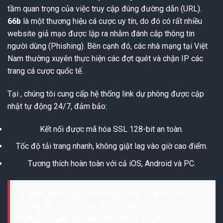
tầm quan trọng của việc truy cập đúng đường dẫn (URL).
66b
là một thương hiệu cá cược uy tín, do đó có rất nhiều
website giả mạo được lập ra nhằm đánh cắp thông tin
người dùng (Phishing). Bên cạnh đó, các nhà mạng tại Việt
Nam thường xuyên thực hiện các đợt quét và chặn IP các
trang cá cược quốc tế.
Tại
, chúng tôi cung cấp hệ thống link dự phòng được cập
nhật tự động 24/7, đảm bảo:
Kết nối được mã hóa SSL 128-bit an toàn.
Tốc độ tải trang nhanh, không giật lag vào giờ cao điểm.
Tương thích hoàn toàn với cả iOS, Android và PC.
⚠️ Cảnh báo:
Tuyệt đối không đăng nhập vào các
đường link lạ được gửi qua tin nhắn rác hoặc email
không rõ nguồn gốc để tránh mất tài khoản.