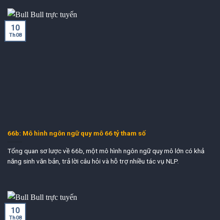
10
Th08
66b: Mô hình ngôn ngữ quy mô 66 tỷ tham số
Tổng quan sơ lược về 66b, một mô hình ngôn ngữ quy mô lớn có khả
năng sinh văn bản, trả lời câu hỏi và hỗ trợ nhiều tác vụ NLP.
10
Th08