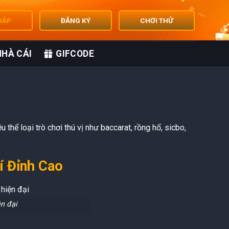
HẬP
ĐĂNG KÝ
CHƠI THỬ
NHÀ CÁI
GIFCODE
thể loại trò chơi thú vị như baccarat, rồng hổ, sicbo,
í Đỉnh Cao
ện đại