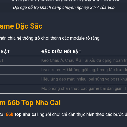
Đội ngũ hỗ trợ khách hàng chuyên nghiệp 24/7 của 66b
 Game Đặc Sắc
ân chia hệ thống trò chơi thành các module rõ ràng:
 BẬT
ĐẶC ĐIỂM NỔI BẬT
ET
Kèo Châu Á, Châu Âu, Tài Xỉu đa dạng, hoàn tr
Livestream HD không giật lag, tương tác trực ti
Hiệu ứng đẹp mắt, nhiều loại súng và boss khủ
Mô phỏng chân thực các game bài dân gian: Ti
ệm 66b Top Nha Cai
tại
66b
top nha cai
, người chơi chỉ cần thực hiện theo các bước 