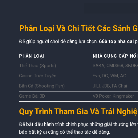
Phân Loại Và Chi Tiết Các Sảnh
Để giúp người chơi dễ dàng lựa chọn,
66b top nha cai
ph
PHÂN LOẠI
NHÀ CUNG CẤP NỔI
Thể Thao (Sports)
SABA, CMD368, SBOB
Casino Trực Tuyến
Evo, DG, WM, AG
Bắn Cá (Shooting Fish)
JILI, JDB, FA Chai
Game Bài 3D
V8 Poker, Kingmaker
Quy Trình Tham Gia Và Trải Nghi
Để bắt đầu hành trình chinh phục những giải thưởng lớn 
bảo bất kỳ ai cũng có thể thao tác dễ dàng.