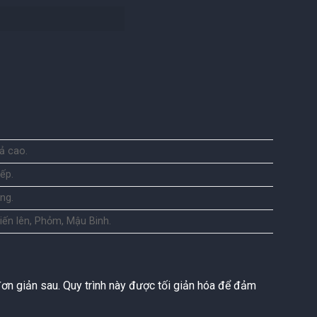
ả cao.
ếp.
ng.
ến lên, Phỏm, Mậu Binh.
đơn giản sau. Quy trình này được tối giản hóa để đảm