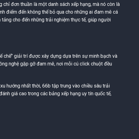
ông chỉ đơn thuần là một danh sách xếp hạng, mà nó còn là
hành điểm đến không thể bỏ qua cho những ai đam mê cá
ền tảng cho đến những trải nghiệm thực tế, giúp người
 chế" giải trí được xây dựng dựa trên sự minh bạch và
ông nghệ gặp gỡ đam mê, nơi mỗi cú click chuột đều
u hướng nhất thời, 66b tập trung vào chiều sâu trải
ánh giá cao trong các bảng xếp hạng uy tín quốc tế,