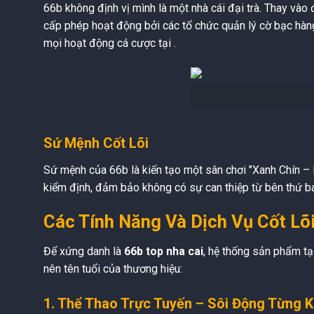
66b không định vị mình là một nhà cái đại trà. Thay vào
cấp phép hoạt động bởi các tổ chức quản lý cờ bạc hàn
mọi hoạt động cá cược tại
.
Sứ Mệnh Cốt Lõi
Sứ mệnh của 66b là kiến tạo một sân chơi "Xanh Chín –
kiểm định, đảm bảo không có sự can thiệp từ bên thứ ba.
Các Tính Năng Và Dịch Vụ Cốt Lõi
Để xứng danh là
66b top nha cai
, hệ thống sản phẩm tạ
nên tên tuổi của thương hiệu:
1. Thể Thao Trực Tuyến – Sôi Động Từng 