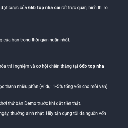
ện đặt cược của
66b top nha cai
rất trực quan, hiển thị rõ
ng của bạn trong thời gian ngắn nhất.
hóa trải nghiệm và cơ hội chiến thắng tại
66b top nha
ợc thành nhiều phần (ví dụ: 1-5% tổng vốn cho mỗi ván)
hơi thử bản Demo trước khi đặt tiền thật.
ngày, thưởng sinh nhật. Hãy tận dụng tối đa nguồn vốn