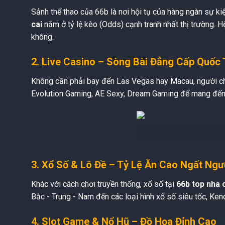
Sảnh thể thao của 66b là nơi hội tụ của hàng ngàn sự k
cai
nằm ở tỷ lệ kèo (Odds) cạnh tranh nhất thị trường. 
không.
2. Live Casino – Sòng Bài Đẳng Cấp Quốc 
Không cần phải bay đến Las Vegas hay Macau, người chơ
Evolution Gaming, AE Sexy, Dream Gaming để mang đến cá
3. Xổ Số & Lô Đề – Tỷ Lệ Ăn Cao Ngất Ng
Khác với cách chơi truyền thống, xổ số tại
66b top nha 
Bắc - Trung - Nam đến các loại hình xổ số siêu tốc, Keno
4. Slot Game & Nổ Hũ – Đồ Họa Đỉnh Cao