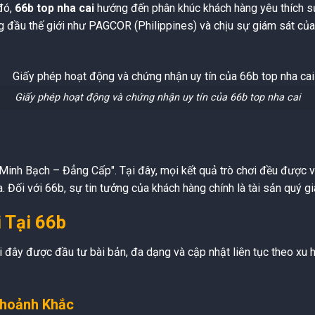
 đó,
66b top nha cai
hướng đến phân khúc khách hàng yêu thích sự
g đầu thế giới như PAGCOR (Philippines) và chịu sự giám sát của
Giấy phép hoạt động và chứng nhận uy tín của 66b top nha cai
 Minh Bạch – Đẳng Cấp". Tại đây, mọi kết quả trò chơi đều được 
 Đối với 66b, sự tin tưởng của khách hàng chính là tài sản quý gi
 Tại 66b
i đây được đầu tư bài bản, đa dạng và cập nhật liên tục theo xu h
Khoảnh Khắc