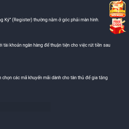
ăng Ký" (Register) thường nằm ở góc phải màn hình.
 tài khoản ngân hàng để thuận tiện cho việc rút tiền sau
 chọn các mã khuyến mãi dành cho tân thủ để gia tăng