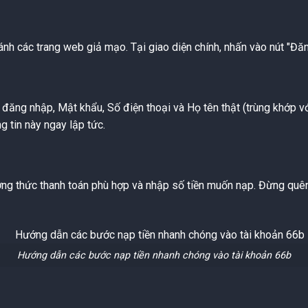
ránh các trang web giả mạo. Tại giao diện chính, nhấn vào nút "Đ
đăng nhập, Mật khẩu, Số điện thoại và Họ tên thật (trùng khớp với
 tin này ngay lập tức.
ng thức thanh toán phù hợp và nhập số tiền muốn nạp. Đừng quên
Hướng dẫn các bước nạp tiền nhanh chóng vào tài khoản 66b