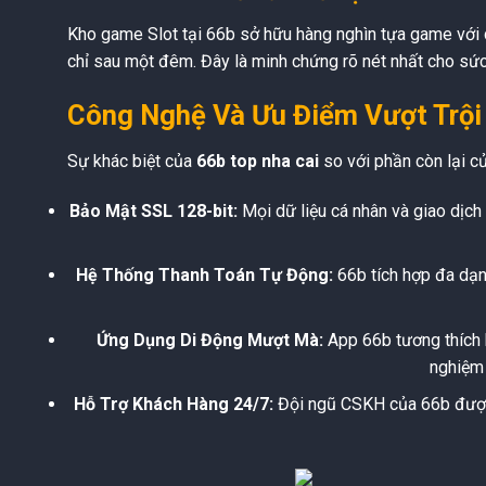
Kho game Slot tại 66b sở hữu hàng nghìn tựa game với cố
chỉ sau một đêm. Đây là minh chứng rõ nét nhất cho sức
Công Nghệ Và Ưu Điểm Vượt Trội
Sự khác biệt của
66b top nha cai
so với phần còn lại củ
Bảo Mật SSL 128-bit:
Mọi dữ liệu cá nhân và giao dịc
Hệ Thống Thanh Toán Tự Động:
66b tích hợp đa dạn
Ứng Dụng Di Động Mượt Mà:
App 66b tương thích h
nghiệm 
Hỗ Trợ Khách Hàng 24/7:
Đội ngũ CSKH của 66b được đ