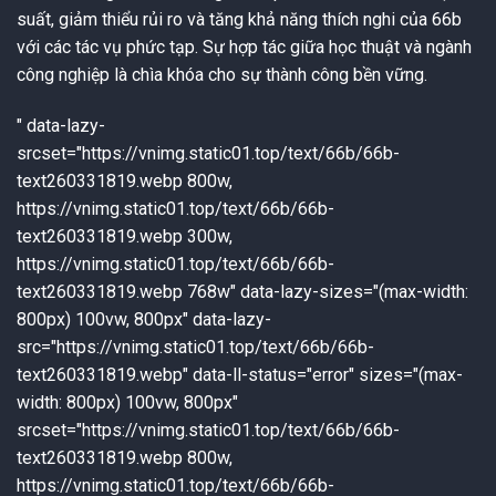
suất, giảm thiểu rủi ro và tăng khả năng thích nghi của 66b
với các tác vụ phức tạp. Sự hợp tác giữa học thuật và ngành
công nghiệp là chìa khóa cho sự thành công bền vững.
" data-lazy-
srcset="https://vnimg.static01.top/text/66b/66b-
text260331819.webp 800w,
https://vnimg.static01.top/text/66b/66b-
text260331819.webp 300w,
https://vnimg.static01.top/text/66b/66b-
text260331819.webp 768w" data-lazy-sizes="(max-width:
800px) 100vw, 800px" data-lazy-
src="https://vnimg.static01.top/text/66b/66b-
text260331819.webp" data-ll-status="error" sizes="(max-
width: 800px) 100vw, 800px"
srcset="https://vnimg.static01.top/text/66b/66b-
text260331819.webp 800w,
https://vnimg.static01.top/text/66b/66b-