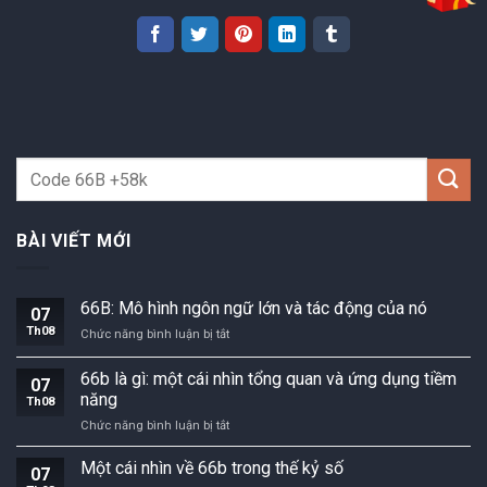
BÀI VIẾT MỚI
66B: Mô hình ngôn ngữ lớn và tác động của nó
07
Th08
66B:
Chức năng bình luận bị tắt
Mô
hình
66b là gì: một cái nhìn tổng quan và ứng dụng tiềm
07
ngôn
năng
Th08
ngữ
66b
Chức năng bình luận bị tắt
lớn
là
và
gì:
tác
Một cái nhìn về 66b trong thế kỷ số
07
một
động