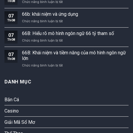
Th08
Một
Chức năng bình luận bị tắt
cái
của
cái
nhìn
nó
nhìn
66b: khái niệm và ứng dụng
tổng
07
về
quan
Th08
66b:
Chức năng bình luận bị tắt
66b
và
khái
trong
ứng
niệm
thế
66B: Hiểu rõ mô hình ngôn ngữ 66 tỷ tham số
dụng
07
và
kỷ
tiềm
Th08
66B:
Chức năng bình luận bị tắt
ứng
số
năng
Hiểu
dụng
rõ
66B: Khái niệm và tiềm năng của mô hình ngôn ngữ
07
mô
lớn
Th08
hình
66B:
Chức năng bình luận bị tắt
ngôn
Khái
ngữ
niệm
66
và
tỷ
DANH MỤC
tiềm
tham
năng
số
của
Bắn Cá
mô
hình
Casino
ngôn
ngữ
lớn
Giải Mã Sổ Mơ