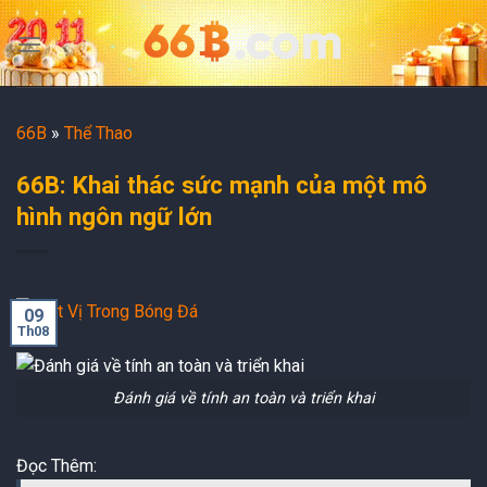
Skip
to
content
66B
»
Thể Thao
66B: Khai thác sức mạnh của một mô
hình ngôn ngữ lớn
09
Th08
Đánh giá về tính an toàn và triển khai
Đọc Thêm: