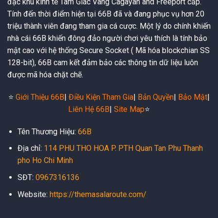
đặc khu kinh tế Tam Giác Vàng Cagayan and Freeport cấp.
Tính đến thời điểm hiện tại 66B đã và đang phục vụ hơn 20
triệu thành viên đang tham gia cá cược. Một lý do chính khiến
nhà cái 66B khiến đông đảo người chơi yêu thích là tính bảo
mật cao với hệ thống Secure Socket ( Mã hóa blockchian SS
128-bit), 66B cam kết đảm bảo các thông tin dữ liệu luôn
được mã hóa chặt chẽ.
⭐️
Giới Thiệu 66B
|
Điều Kiện Tham Gia
|
Bản Quyền
|
Bảo Mật
|
Liên Hệ 66B
|
Site Map
⭐️
Tên Thương Hiệu:
66B
Địa chỉ:
114 PHU THO HOA P. PTH Quan Tan Phu Thanh
pho Ho Chi Minh
SĐT:
0967316136
Website:
https://themasalaroute.com/