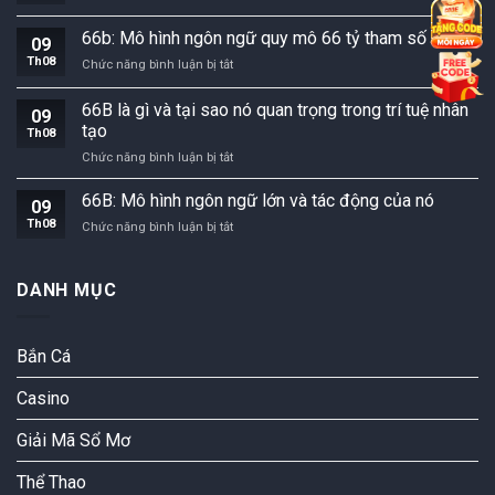
số
Mô
66
và
hình
tỷ
66b: Mô hình ngôn ngữ quy mô 66 tỷ tham số
hành
09
ngôn
và
trình
Th08
66b:
Chức năng bình luận bị tắt
ngữ
tương
của
Mô
với
lai
nó
hình
66
66B là gì và tại sao nó quan trọng trong trí tuệ nhân
AI
09
ngôn
tỷ
tạo
Th08
ngữ
tham
66B
Chức năng bình luận bị tắt
quy
số
là
mô
gì
66
66B: Mô hình ngôn ngữ lớn và tác động của nó
09
và
tỷ
Th08
66B:
Chức năng bình luận bị tắt
tại
tham
Mô
sao
số
hình
nó
ngôn
DANH MỤC
quan
ngữ
trọng
lớn
trong
và
trí
Bắn Cá
tác
tuệ
động
nhân
của
Casino
tạo
nó
Giải Mã Sổ Mơ
Thể Thao