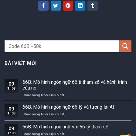
BÀI VIẾT MỚI
66B: Mô hình ngôn ngữ 66 tỉ tham số và hành trình
09
của nó
Th08
66B:
Chức năng bình luận bị tắt
Mô
hình
66B: Mô hình ngôn ngữ 66 tỷ và tương lai AI
09
ngôn
Th08
66B:
Chức năng bình luận bị tắt
ngữ
Mô
66
hình
66B: Mô hình ngôn ngữ với 66 tỷ tham số
tỉ
09
ngôn
tham
Th08
66B:
Chức năng bình luận bị tắt
ngữ