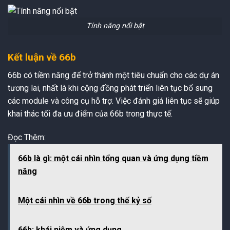
Tính năng nổi bật
Kết luận về 66b
66b có tiềm năng để trở thành một tiêu chuẩn cho các dự án
tương lai, nhất là khi cộng đồng phát triển liên tục bổ sung
các module và công cụ hỗ trợ. Việc đánh giá liên tục sẽ giúp
khai thác tối đa ưu điểm của 66b trong thực tế.
Đọc Thêm:
66b là gì: một cái nhìn tổng quan và ứng dụng tiềm
năng
Một cái nhìn về 66b trong thế kỷ số
66b: khái niệm và ứng dụng