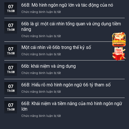
66B: Mô hình ngôn ngữ lớn và tác động của nó
07
Th08
66B:
Chức năng bình luận bị tắt
Mô
hình
66b là gì: một cái nhìn tổng quan và ứng dụng tiềm
07
ngôn
năng
Th08
ngữ
66b
Chức năng bình luận bị tắt
lớn
là
và
gì:
tác
Một cái nhìn về 66b trong thế kỷ số
07
một
động
Th08
Một
Chức năng bình luận bị tắt
cái
của
cái
nhìn
nó
nhìn
66b: khái niệm và ứng dụng
tổng
07
về
quan
Th08
66b:
Chức năng bình luận bị tắt
66b
và
khái
trong
ứng
niệm
thế
66B: Hiểu rõ mô hình ngôn ngữ 66 tỷ tham số
dụng
07
và
kỷ
tiềm
Th08
66B:
Chức năng bình luận bị tắt
ứng
số
năng
Hiểu
dụng
rõ
66B: Khái niệm và tiềm năng của mô hình ngôn ngữ
07
mô
lớn
Th08
hình
66B:
Chức năng bình luận bị tắt
ngôn
Khái
ngữ
niệm
66