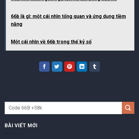
66b là gì: một cái nhìn tổng quan và ứng dụng tiềm
năng
Một cái nhìn về 66b trong thế kỷ số
BÀI VIẾT MỚI