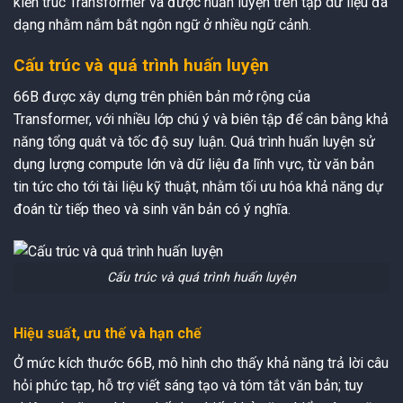
kiến trúc Transformer và được huấn luyện trên tập dữ liệu đa
dạng nhằm nắm bắt ngôn ngữ ở nhiều ngữ cảnh.
Cấu trúc và quá trình huấn luyện
66B được xây dựng trên phiên bản mở rộng của
Transformer, với nhiều lớp chú ý và biên tập để cân bằng khả
năng tổng quát và tốc độ suy luận. Quá trình huấn luyện sử
dụng lượng compute lớn và dữ liệu đa lĩnh vực, từ văn bản
tin tức cho tới tài liệu kỹ thuật, nhằm tối ưu hóa khả năng dự
đoán từ tiếp theo và sinh văn bản có ý nghĩa.
Cấu trúc và quá trình huấn luyện
Hiệu suất, ưu thế và hạn chế
Ở mức kích thước 66B, mô hình cho thấy khả năng trả lời câu
hỏi phức tạp, hỗ trợ viết sáng tạo và tóm tắt văn bản; tuy