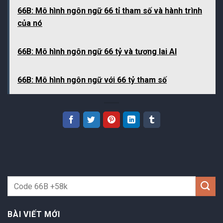
66B: Mô hình ngôn ngữ 66 tỉ tham số và hành trình
của nó
66B: Mô hình ngôn ngữ 66 tỷ và tương lai AI
66B: Mô hình ngôn ngữ với 66 tỷ tham số
BÀI VIẾT MỚI