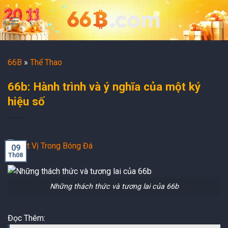
Skip
to
content
66B
»
Thể Thao
66b: Hành trình và ý nghĩa của một ký
hiệu số
09
Th08
Những thách thức và tương lai của 66b
Đọc Thêm: