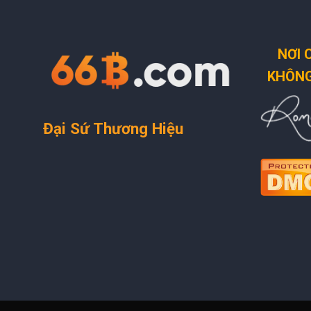
NƠI 
KHÔNG
Đại Sứ Thương Hiệu