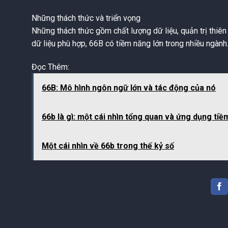
Những thách thức và triển vọng
Những thách thức gồm chất lượng dữ liệu, quản trị thiên v
dữ liệu phù hợp, 66B có tiềm năng lớn trong nhiều ngành
Đọc Thêm:
66B: Mô hình ngôn ngữ lớn và tác động của nó
66b là gì: một cái nhìn tổng quan và ứng dụng ti
Một cái nhìn về 66b trong thế kỷ số