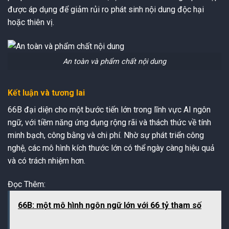
được áp dụng để giảm rủi ro phát sinh nội dung độc hại
hoặc thiên vị.
An toàn và phẩm chất nội dung
Kết luận và tương lai
66B đại diện cho một bước tiến lớn trong lĩnh vực AI ngôn
ngữ, với tiềm năng ứng dụng rộng rãi và thách thức về tính
minh bạch, công bằng và chi phí. Nhờ sự phát triển công
nghệ, các mô hình kích thước lớn có thể ngày càng hiệu quả
và có trách nhiệm hơn.
Đọc Thêm:
66B: một mô hình ngôn ngữ lớn với 66 tỷ tham số