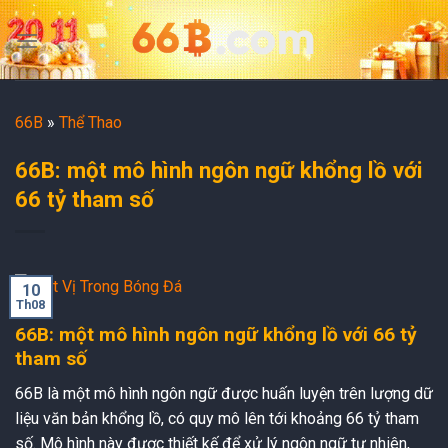
Skip
to
content
66B
»
Thể Thao
66B: một mô hình ngôn ngữ khổng lồ với
66 tỷ tham số
10
Th08
66B: một mô hình ngôn ngữ khổng lồ với 66 tỷ
tham số
66B là một mô hình ngôn ngữ được huấn luyện trên lượng dữ
liệu văn bản khổng lồ, có quy mô lên tới khoảng 66 tỷ tham
số. Mô hình này được thiết kế để xử lý ngôn ngữ tự nhiên,