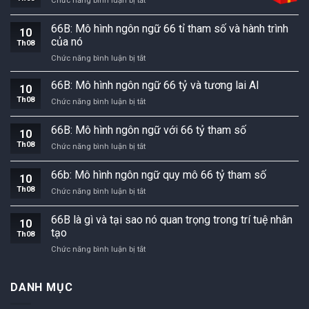
Chức năng bình luận bị tắt
một
mô
66B: Mô hình ngôn ngữ 66 tỉ tham số và hành trình
10
hình
của nó
Th08
ngôn
66B:
Chức năng bình luận bị tắt
ngữ
Mô
lớn
hình
với
66B: Mô hình ngôn ngữ 66 tỷ và tương lai AI
10
ngôn
66
Th08
66B:
Chức năng bình luận bị tắt
ngữ
tỷ
Mô
66
tham
hình
66B: Mô hình ngôn ngữ với 66 tỷ tham số
tỉ
số
10
ngôn
tham
Th08
66B:
Chức năng bình luận bị tắt
ngữ
số
Mô
66
và
hình
tỷ
66b: Mô hình ngôn ngữ quy mô 66 tỷ tham số
hành
10
ngôn
và
trình
Th08
66b:
Chức năng bình luận bị tắt
ngữ
tương
của
Mô
với
lai
nó
hình
66
66B là gì và tại sao nó quan trọng trong trí tuệ nhân
AI
10
ngôn
tỷ
tạo
Th08
ngữ
tham
66B
Chức năng bình luận bị tắt
quy
số
là
mô
gì
66
và
tỷ
DANH MỤC
tại
tham
sao
số